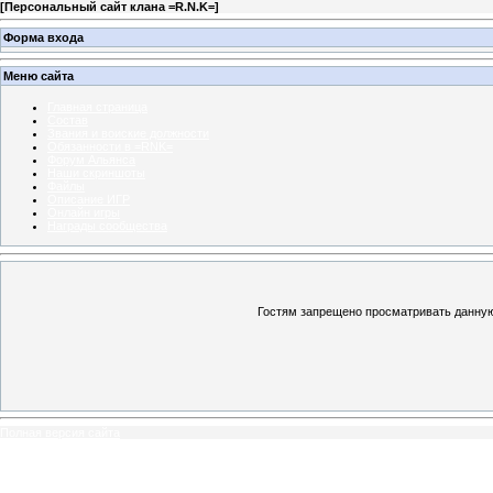
[
Персональный сайт клана =R.N.K=
]
Форма входа
Меню сайта
Главная страница
Состав
Звания и воиские должности
Обязанности в =RNK=
Форум Альянса
Наши скриншоты
Файлы
Описание ИГР
Онлайн игры
Награды сообщества
Гостям запрещено просматривать данную 
Полная версия сайта